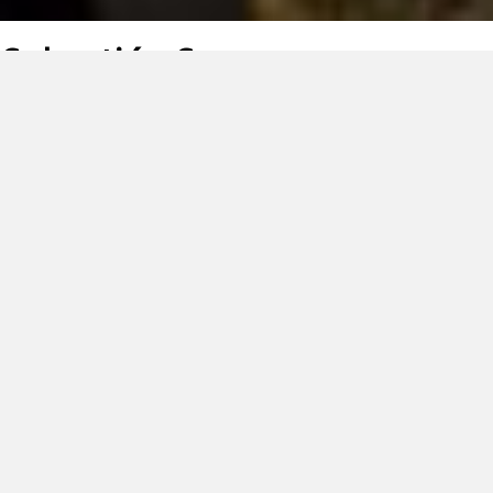
Sebastián Souza
Fundador de Souza Arquitectura, estudio dedicado al diseño
y desarrollo de proyectos residenciales, con un estilo
moderno y funcional.
Ha dirigido proyectos de gran impacto en la ciudad, entre
los que destacan:
Renovati
, un complejo médico en la zona 10 que se ha
convertido en una de las obras más reconocidas del sector.
Giardino
, «residencias al aire», un exclusivo edificio
boutique, de veintiséis viviendas, ubicado frente al parque
Dante Alighieri.