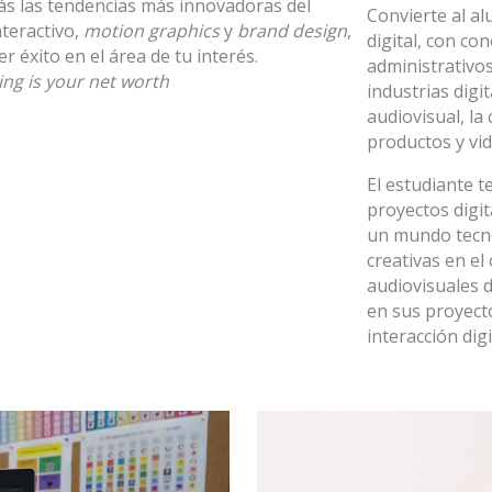
s las tendencias más innovadoras del
Convierte al a
nteractivo,
motion graphics
y
brand design
,
digital, con co
r éxito en el área de tu interés.
administrativos
ng is your net worth
industrias digi
audiovisual, la
productos y vi
El estudiante t
proyectos digit
un mundo tecno
creativas en el
audiovisuales 
en sus proyecto
interacción digi