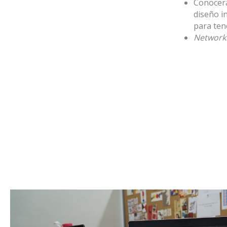
Conocerá
diseño i
para tene
Networki