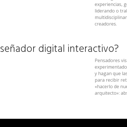
experiencias, g
liderando o tr
multidisciplina
creadores.
eñador digital interactivo?
Pensadores visu
experimentadore
y hagan que la
para recibir re
«hacerlo de nu
arquitecto»: ab