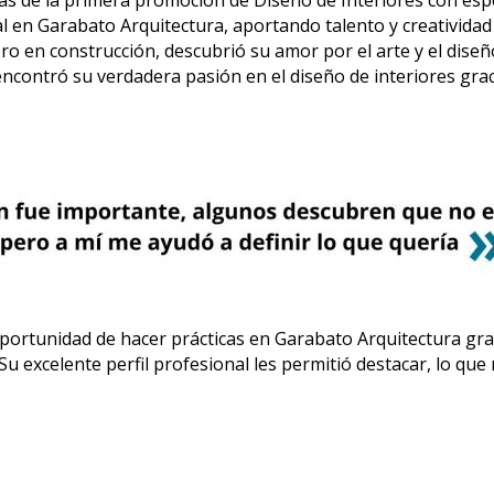
as de la primera promoción de Diseño de Interiores con espe
n Garabato Arquitectura, aportando talento y creatividad 
o en construcción, descubrió su amor por el arte y el dise
encontró su verdadera pasión en el diseño de interiores graci
portunidad de hacer prácticas en Garabato Arquitectura gra
u excelente perfil profesional les permitió destacar, lo que 